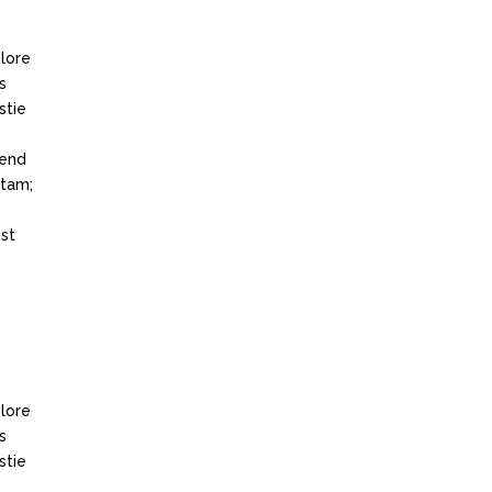
olore
s
stie
fend
itam;
st
olore
s
stie