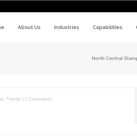
me
About Us
Industries
Capabilities
North Central Stam
as
,
Trends
Comments