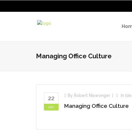
Ho
Managing Office Culture
By
Robert Niswonger
In
Ide
22
Managing Office Culture
Jun