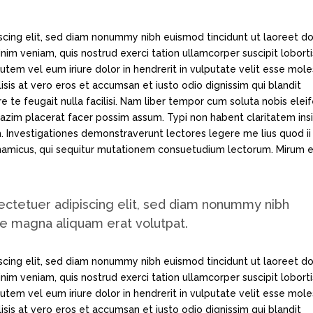
scing elit, sed diam nonummy nibh euismod tincidunt ut laoreet d
im veniam, quis nostrud exerci tation ullamcorper suscipit loborti
tem vel eum iriure dolor in hendrerit in vulputate velit esse mole
lisis at vero eros et accumsan et iusto odio dignissim qui blandit
e te feugait nulla facilisi. Nam liber tempor cum soluta nobis elei
azim placerat facer possim assum. Typi non habent claritatem ins
em. Investigationes demonstraverunt lectores legere me lius quod ii
ynamicus, qui sequitur mutationem consuetudium lectorum. Mirum e
ectetuer adipiscing elit, sed diam nonummy nibh
re magna aliquam erat volutpat.
scing elit, sed diam nonummy nibh euismod tincidunt ut laoreet d
im veniam, quis nostrud exerci tation ullamcorper suscipit loborti
tem vel eum iriure dolor in hendrerit in vulputate velit esse mole
lisis at vero eros et accumsan et iusto odio dignissim qui blandit