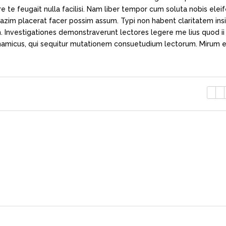
e te feugait nulla facilisi. Nam liber tempor cum soluta nobis elei
azim placerat facer possim assum. Typi non habent claritatem ins
em. Investigationes demonstraverunt lectores legere me lius quod ii
ynamicus, qui sequitur mutationem consuetudium lectorum. Mirum e