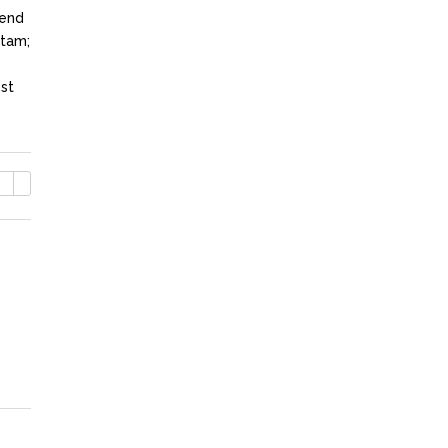
fend
itam;
st