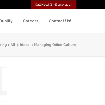
Call Now! (636) 240-2723
Quality
Careers
Contact Us!
ping
>
All
>
Ideas
>
Managing Office Culture