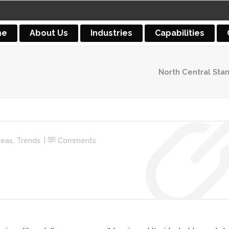
me
About Us
Industries
Capabilities
North Central Sta
deas
,
Trends
Comments