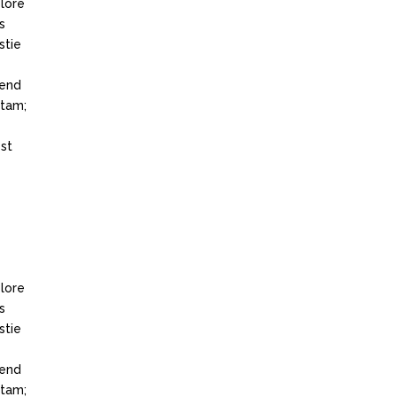
olore
s
stie
fend
itam;
st
olore
s
stie
fend
itam;