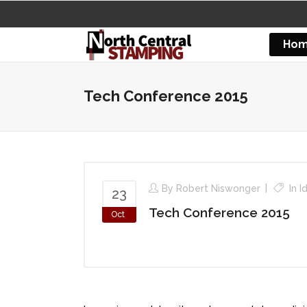
Ho
Tech Conference 2015
By
Robert Niswonger
In
I
23
Tech Conference 2015
Oct