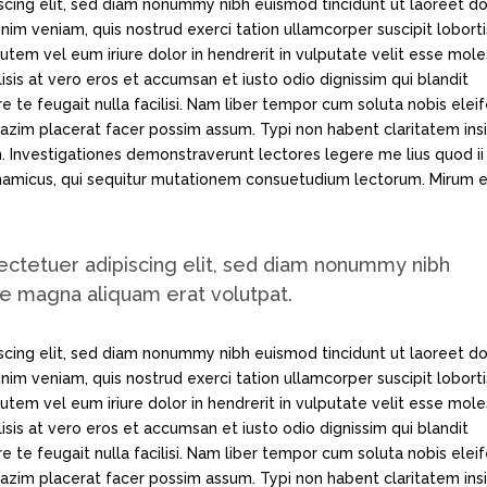
scing elit, sed diam nonummy nibh euismod tincidunt ut laoreet d
im veniam, quis nostrud exerci tation ullamcorper suscipit loborti
tem vel eum iriure dolor in hendrerit in vulputate velit esse mole
lisis at vero eros et accumsan et iusto odio dignissim qui blandit
e te feugait nulla facilisi. Nam liber tempor cum soluta nobis elei
azim placerat facer possim assum. Typi non habent claritatem ins
em. Investigationes demonstraverunt lectores legere me lius quod ii
ynamicus, qui sequitur mutationem consuetudium lectorum. Mirum e
ectetuer adipiscing elit, sed diam nonummy nibh
re magna aliquam erat volutpat.
scing elit, sed diam nonummy nibh euismod tincidunt ut laoreet d
im veniam, quis nostrud exerci tation ullamcorper suscipit loborti
tem vel eum iriure dolor in hendrerit in vulputate velit esse mole
lisis at vero eros et accumsan et iusto odio dignissim qui blandit
e te feugait nulla facilisi. Nam liber tempor cum soluta nobis elei
azim placerat facer possim assum. Typi non habent claritatem ins