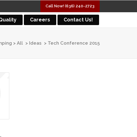
Call Now! (636) 240-2723
Quality
Careers
Contact Us!
mping
>
All
>
Ideas
>
Tech Conference 2015