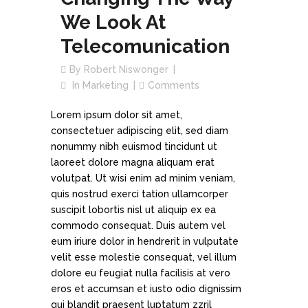
We Look At
Telecomunication
By
Robert Niswonger
In
Marketing
Comments
Lorem ipsum dolor sit amet,
consectetuer adipiscing elit, sed diam
nonummy nibh euismod tincidunt ut
laoreet dolore magna aliquam erat
volutpat. Ut wisi enim ad minim veniam,
quis nostrud exerci tation ullamcorper
suscipit lobortis nisl ut aliquip ex ea
commodo consequat. Duis autem vel
eum iriure dolor in hendrerit in vulputate
velit esse molestie consequat, vel illum
dolore eu feugiat nulla facilisis at vero
eros et accumsan et iusto odio dignissim
qui blandit praesent luptatum zzril